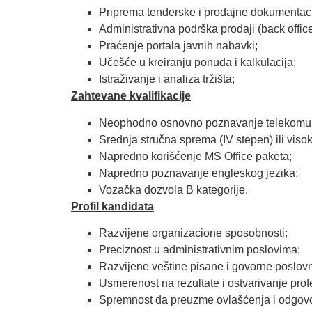
Priprema tenderske i prodajne dokumentacij
Administrativna podrška prodaji (back office
Praćenje portala javnih nabavki;
Učešće u kreiranju ponuda i kalkulacija;
Istraživanje i analiza tržišta;
Zahtevane kvalifikacije
Neophodno osnovno poznavanje telekomun
Srednja stručna sprema (IV stepen) ili viso
Napredno korišćenje MS Office paketa;
Napredno poznavanje engleskog jezika;
Vozačka dozvola B kategorije.
Profil kandidata
Razvijene organizacione sposobnosti;
Preciznost u administrativnim poslovima;
Razvijene veštine pisane i govorne poslov
Usmerenost na rezultate i ostvarivanje profe
Spremnost da preuzme ovlašćenja i odgovor