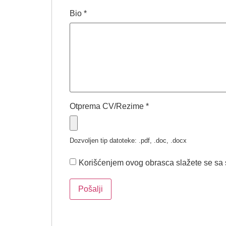
Bio
*
Otprema CV/Rezime
*
Dozvoljen tip datoteke: .pdf, .doc, .docx
Korišćenjem ovog obrasca slažete se sa