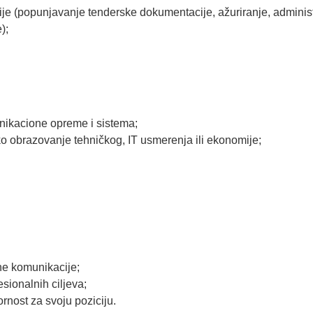
e (popunjavanje tenderske dokumentacije, ažuriranje, administ
);
ikacione opreme i sistema;
ko obrazovanje tehničkog, IT usmerenja ili ekonomije;
ne komunikacije;
sionalnih ciljeva;
nost za svoju poziciju.