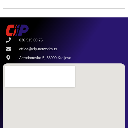
036 515 00 75
office@cip-networks.rs
Aerodromska 5, 36000 Kraljevo