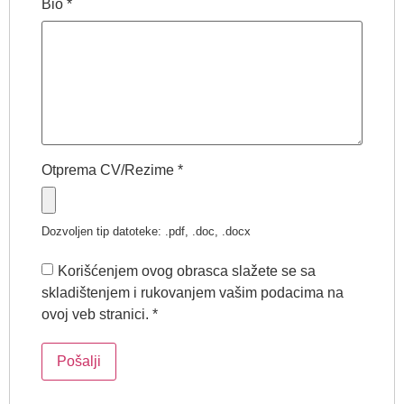
Bio
*
Otprema CV/Rezime
*
Dozvoljen tip datoteke: .pdf, .doc, .docx
Korišćenjem ovog obrasca slažete se sa
skladištenjem i rukovanjem vašim podacima na
ovoj veb stranici.
*